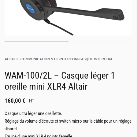
ACCUEIL
›
COMMUNICATION & HF
›
INTERCOM
›
CASQUE INTERCOM
WAM-100/2L – Casque léger 1
oreille mini XLR4 Altair
160,00
€
HT
Casque ultra léger une oreillette.
Réglage du volume d’écoute et switch micro sur le câble pour un réglage
discret.
Equipé d’une mini XLR 4 points femelle.