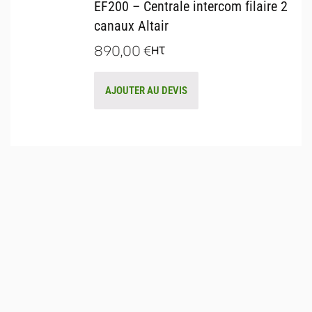
EF200 – Centrale intercom filaire 2
canaux Altair
890,00
€
HT
AJOUTER AU DEVIS
529 Rue Favre de St Castor