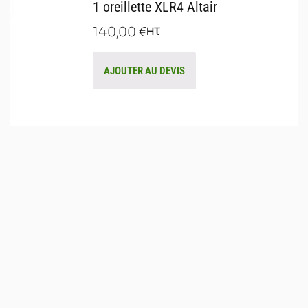
1 oreillette XLR4 Altair
140,00
€
HT
AJOUTER AU DEVIS
529 Rue Favre de St Castor
34080 MONTPELLIER