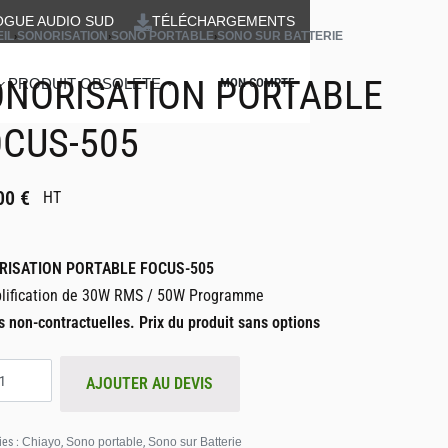
OGUE AUDIO SUD
TÉLÉCHARGEMENTS
IL
›
SONORISATION
›
SONO PORTABLE
›
SONO SUR BATTERIE
ONORISATION PORTABLE
PRODUIT OBSOLETE
MON COMPTE
CUS-505
00
€
HT
RISATION PORTABLE FOCUS-505
lification de 30W RMS / 50W Programme
s non-contractuelles.
Prix du produit sans options
AJOUTER AU DEVIS
ies :
Chiayo
,
Sono portable
,
Sono sur Batterie