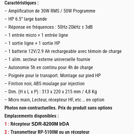
Caractéristiques :
– Amplification de 30W RMS / 50W Programme
– HP 6.5“ large bande
– Réponse en fréquences : 50Hz-20kHz ± 3dB
– 1 entrée micro + 1 entrée ligne
– 1 sortie ligne + 1 sortie HP
– 1 batterie 12V/2.9 Ah rechargeable avec témoin de charge
– 1 alim. secteur externe universelle fournie
– Autonomie 5h en continu pour 4h de charge
– Poignée pour le transport. Montage sur pied HP
– Finition noir, ABS moulage par injection
– Dim. (H x L x P) : 313 x 220 x 215 mm / 4,8 Kg
– Micro main, Lecteur, récepteur HF, etc … en option
Photos non-contractuelles.
Prix du produit sans options
Emplacements disponibles :
1 :
Récepteur
SDR-8200M IrDA
2 :
Transmetteur RP-5100M ou un récepteur