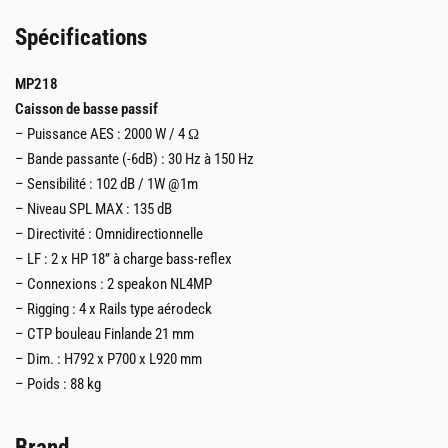
Spécifications
MP218
Caisson de basse passif
– Puissance AES : 2000 W / 4 Ω
– Bande passante (-6dB) : 30 Hz à 150 Hz
– Sensibilité : 102 dB / 1W @1m
– Niveau SPL MAX : 135 dB
– Directivité : Omnidirectionnelle
– LF : 2 x HP 18’’ à charge bass-reflex
– Connexions : 2 speakon NL4MP
– Rigging : 4 x Rails type aérodeck
– CTP bouleau Finlande 21 mm
– Dim. : H792 x P700 x L920 mm
– Poids : 88 kg
Brand