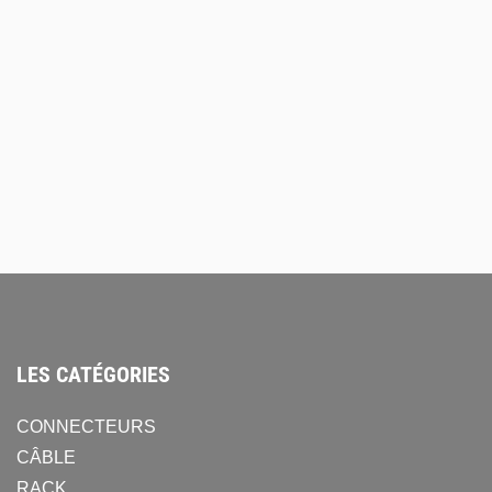
Hortus
Hortus
imple
Adaptateur d’inclinaison
Kit ly
tube 35 mm
BZ5
48,00
€
25,0
HT
AJOUTER AU DEVIS
AJOU
LES CATÉGORIES
CONNECTEURS
CÂBLE
RACK