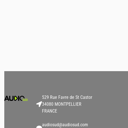
Hortus
Hortus
Flight case pour 2 x
Pions d’ancrage s
EVO-12
790,00
€
10,00
€
HT
HT
AJOUTER AU DEVIS
AJOUTER AU DEVIS
529 Rue Favre de St Castor
34080 MONTPELLIER
FRANCE
audiosud@audiosud.com