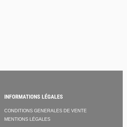
Hortus
re + molettes pour
Flight case pour x 2
CLA810 + 2 tubes
0
€
550,00
€
HT
HT
TER AU DEVIS
AJOUTER AU DEVIS
INFORMATIONS LÉGALES
CONDITIONS GENERALES DE VENTE
MENTIONS LÉGALES