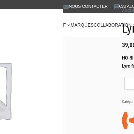
NOUS CONTACTER
CATAL
ACCUE
Ly
IDÉO
COMMUNICATION & HF
MARQUES
COLLABORATION
12,00
10,00
€
€
HT
HT
39,0
HO-RI
Lyre f
Catégor