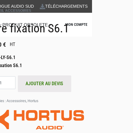
OGUE AUDIO SUD
TÉLÉCHARGEMENTS
IL
›
ACCESSOIRES
re fixation S6.1
PRODUIT OBSOLETE
MON COMPTE
0
€
HT
-LY-S6.1
ixation S6.1
AJOUTER AU DEVIS
ies :
Accessoires
,
Hortus