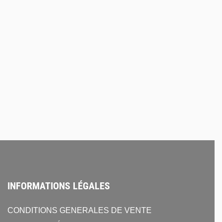
teurs EnovaNxt
Connecteurs EnovaNxt
cteur XLR 4
Connecteur XLR 5
e EnovaNxt
femelle EnovaNxt
7,10
€
HT
HT
TER AU DEVIS
AJOUTER AU DEVIS
INFORMATIONS LÉGALES
CONDITIONS GENERALES DE VENTE