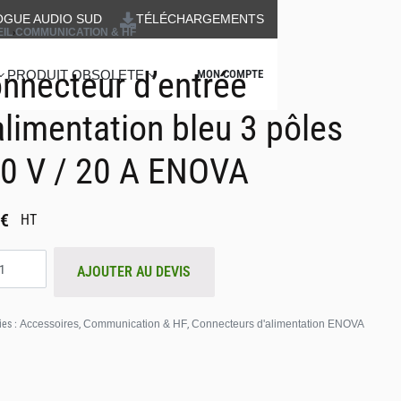
OGUE AUDIO SUD
TÉLÉCHARGEMENTS
IL
›
COMMUNICATION & HF
nnecteur d’entrée
PRODUIT OBSOLETE
MON COMPTE
alimentation bleu 3 pôles
0 V / 20 A ENOVA
€
HT
AJOUTER AU DEVIS
ies :
Accessoires
,
Communication & HF
,
Connecteurs d'alimentation ENOVA