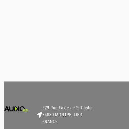
Connecteurs EnovaNxt
Câbles EnovaNxt
Connecteur XLR 3
XLR 3 Femelle / J
femelle EnovaNxt – bulk
droit mâle stéréo
(carton de 500)
5,08
€
22,00
€
38,00
€
HT
AJOUTER AU DEVIS
AJOUTER AU DEVIS
529 Rue Favre de St Castor
34080 MONTPELLIER
FRANCE