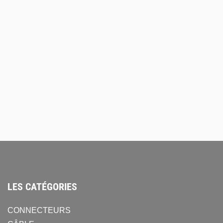
Câbles EnovaNxt
Connec
ack
XLR 3 femelle / XLR 3
Conne
mâle – moulées
femell
21,00
€
54,00
€
6,35
€
HT
HT
AJOUTER AU DEVIS
AJOU
LES CATÉGORIES
CONNECTEURS