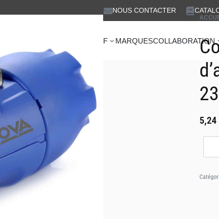
NOUS CONTACTER
CATAL
ACCUE
Co
IDÉO
COMMUNICATION & HF
MARQUES
COLLABORATION
5,24
€
HT
d’
23
5,24
Catégor