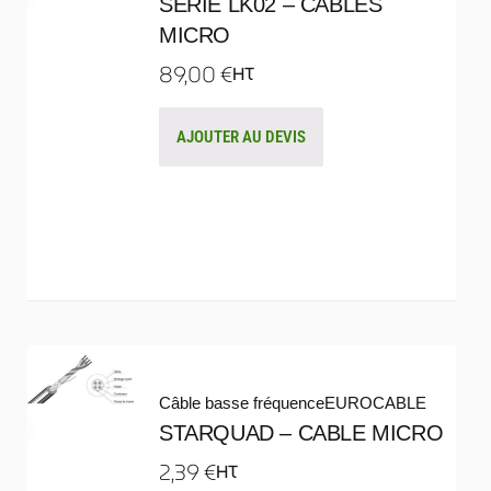
SÉRIE LK02 – CÂBLES
MICRO
89,00
€
HT
AJOUTER AU DEVIS
Câble basse fréquence
EUROCABLE
STARQUAD – CABLE MICRO
2,39
€
HT